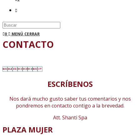
Buscar
en
0
MENÚ
CERRAR
esta
CONTACTO
web

ESCRÍBENOS
Nos dará mucho gusto saber tus comentarios y nos
pondremos en contacto contigo a la brevedad.
Att. Shanti Spa
PLAZA MUJER